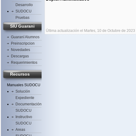
Desarrollo
SUDOCU
Pruebas
SIU Guarani
Última actualización el Martes, 10 de Octubre de 2023
Guaraní Alumnos
Preinscripcion
Novedades
Descargas
Requerimientos
Recursos
Manuales SUDOCU
Solución
Expediente
Documentación
SUDOCU
Instructivo
SUDOCU
Areas