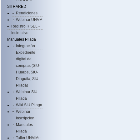
SUDOCU
SITRARED
Rendiciones
Webinar UNVM
Registro RISEL -
Instructivo
Manuales Pilaga
Integración -
Expediente
digital de
compras (SIU-
Huarpe, SIU-
Diaguita, SIU-
Pilagá)
Webinar SIU
Pilaga
Wiki SIU Pilaga
Webinar
Inscripcion
Manuales
Pilagá
Taller UNViMe