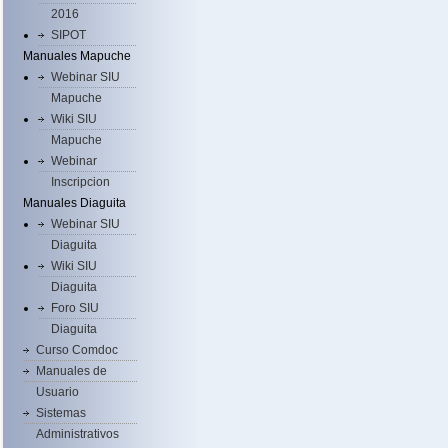
2016
SIPOT
Manuales Mapuche
Webinar SIU
Mapuche
Wiki SIU
Mapuche
Webinar
Inscripcion
Manuales Diaguita
Webinar SIU
Diaguita
Wiki SIU
Diaguita
Foro SIU
Diaguita
Curso Comdoc
Manuales de
Usuario
Sistemas
Administrativos