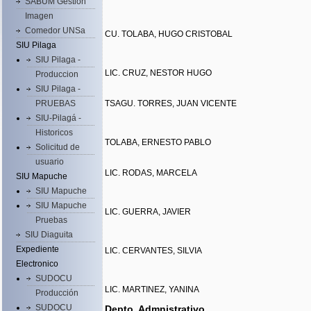
SABUM Gestion
Imagen
Comedor UNSa
CU. TOLABA, HUGO CRISTOBAL
SIU Pilaga
SIU Pilaga -
LIC. CRUZ, NESTOR HUGO
Produccion
SIU Pilaga -
PRUEBAS
TSAGU. TORRES, JUAN VICENTE
SIU-Pilagá -
Historicos
TOLABA, ERNESTO PABLO
Solicitud de
usuario
LIC. RODAS, MARCELA
SIU Mapuche
SIU Mapuche
SIU Mapuche
LIC. GUERRA, JAVIER
Pruebas
SIU Diaguita
Expediente
LIC. CERVANTES, SILVIA
Electronico
SUDOCU
LIC. MARTINEZ, YANINA
Producción
SUDOCU
Depto. Admnistrativo