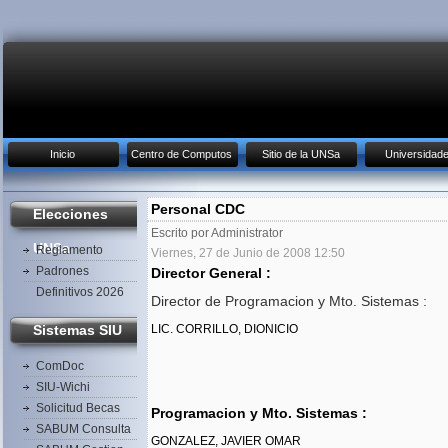
Inicio
Centro de Computos
Sitio de la UNSa
Universidad
Personal CDC
Elecciones
Escrito por Administrator
UNSa
Reglamento
Viernes, 27 de Junio de 2008 12:50
Padrones
Director General :
Definitivos 2026
Director de Programacion y Mto. Sistemas :
Sistemas SIU
LIC. CORRILLO, DIONICIO
ComDoc
SIU-Wichi
Solicitud Becas
Programacion y Mto. Sistemas :
SABUM Consulta
GONZALEZ, JAVIER OMAR